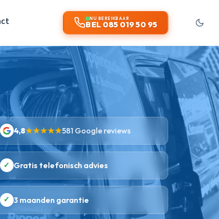
act
NU BEREIKBAAR
BEL 085 019 50 95
4,8
★★★★★
581 Google reviews
✓
Gratis telefonisch advies
✓
3 maanden garantie