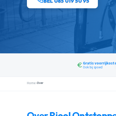
BEL 085 019 50 95
Gratis voorrijkost
Ook bij spoed
Home
Over
Over Riool Ontstopp