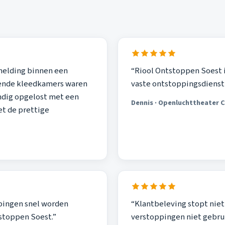
melding binnen een
“Riool Ontstoppen Soest i
illende kleedkamers waren
vaste ontstoppingsdienst 
ndig opgelost met een
Dennis · Openluchttheater 
et de prettige
ppingen snel worden
“Klantbeleving stopt niet 
ntstoppen Soest.”
verstoppingen niet gebrui