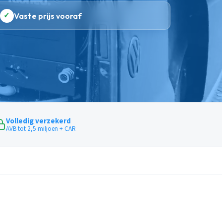
✓
Vaste prijs vooraf
Volledig verzekerd
AVB tot 2,5 miljoen + CAR