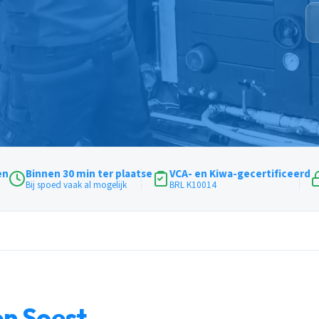
en
Binnen 30 min ter plaatse
VCA- en Kiwa-gecertificeerd
Bij spoed vaak al mogelijk
BRL K10014
en Soest