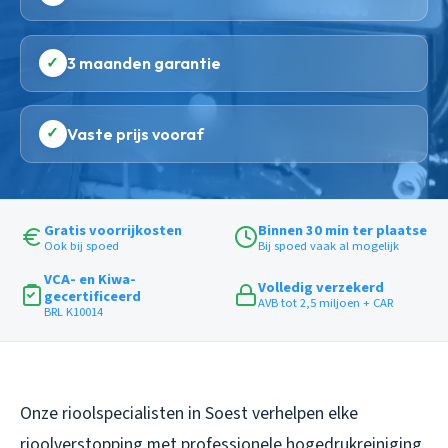
✓
3 maanden garantie
✓
Vaste prijs vooraf
Gratis voorrijkosten
Binnen 30 min ter plaatse
Ook bij spoed
Bij spoed vaak al mogelijk
VCA- en Kiwa-
Volledig verzekerd
gecertificeerd
AVB tot 2,5 miljoen + CAR
BRL K10014
Onze rioolspecialisten in Soest verhelpen elke
rioolverstopping met professionele hogedrukreiniging