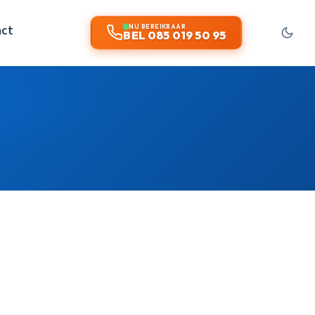
act
NU BEREIKBAAR
BEL 085 019 50 95