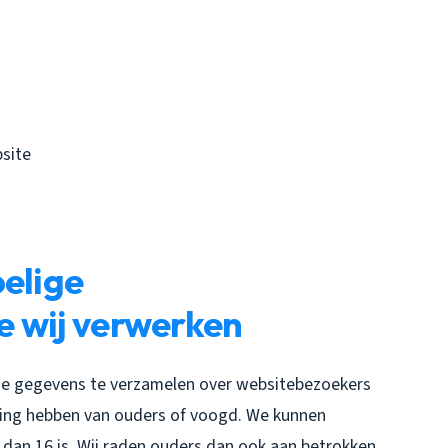
site
oelige
e wij verwerken
ntie gegevens te verzamelen over websitebezoekers
mming hebben van ouders of voogd. We kunnen
 dan 16 is. Wij raden ouders dan ook aan betrokken