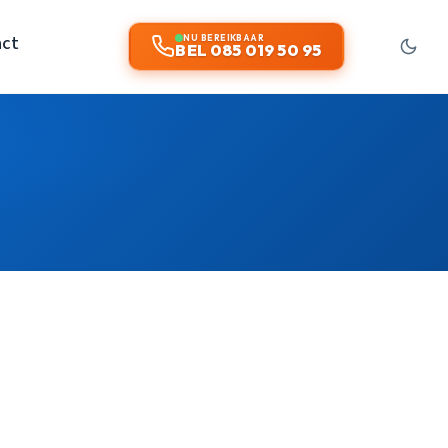
act
NU BEREIKBAAR
BEL 085 019 50 95