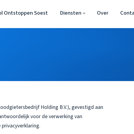
ol Ontstoppen Soest
Diensten
Over
Cont
odgietersbedrijf Holding B.V.), gevestigd aan
antwoordelijk voor de verwerking van
privacyverklaring.